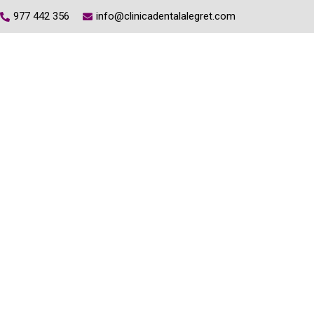
977 442 356
info@clinicadentalalegret.com